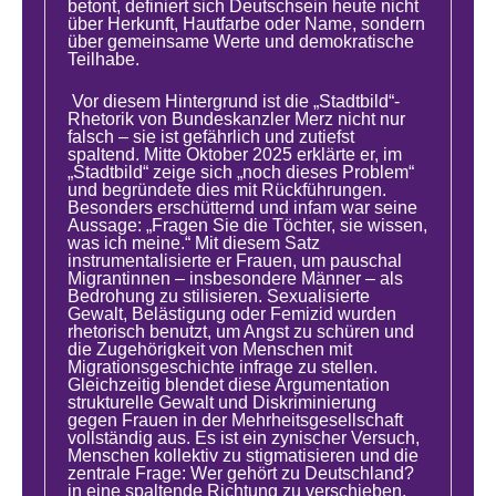
betont, definiert sich Deutschsein heute nicht
über Herkunft, Hautfarbe oder Name, sondern
über gemeinsame Werte und demokratische
Teilhabe.
Vor diesem Hintergrund ist die „Stadtbild“-
Rhetorik von Bundeskanzler Merz nicht nur
falsch – sie ist gefährlich und zutiefst
spaltend. Mitte Oktober 2025 erklärte er, im
„Stadtbild“ zeige sich „noch dieses Problem“
und begründete dies mit Rückführungen.
Besonders erschütternd und infam war seine
Aussage: „Fragen Sie die Töchter, sie wissen,
was ich meine.“ Mit diesem Satz
instrumentalisierte er Frauen, um pauschal
Migrantinnen – insbesondere Männer – als
Bedrohung zu stilisieren. Sexualisierte
Gewalt, Belästigung oder Femizid wurden
rhetorisch benutzt, um Angst zu schüren und
die Zugehörigkeit von Menschen mit
Migrationsgeschichte infrage zu stellen.
Gleichzeitig blendet diese Argumentation
strukturelle Gewalt und Diskriminierung
gegen Frauen in der Mehrheitsgesellschaft
vollständig aus. Es ist ein zynischer Versuch,
Menschen kollektiv zu stigmatisieren und die
zentrale Frage: Wer gehört zu Deutschland?
in eine spaltende Richtung zu verschieben.