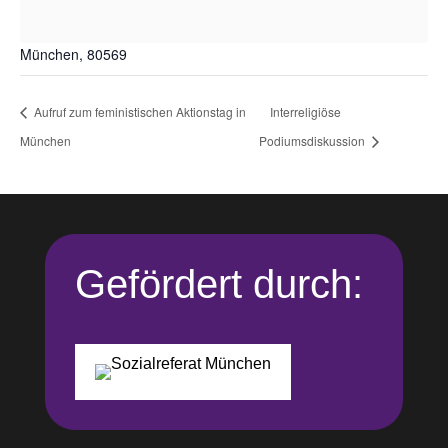
Bellevue di Monaco
Müllerstr. 6
München
,
80569
Aufruf zum feministischen Aktionstag in
Interreligiöse
München
Podiumsdiskussion
Gefördert durch: