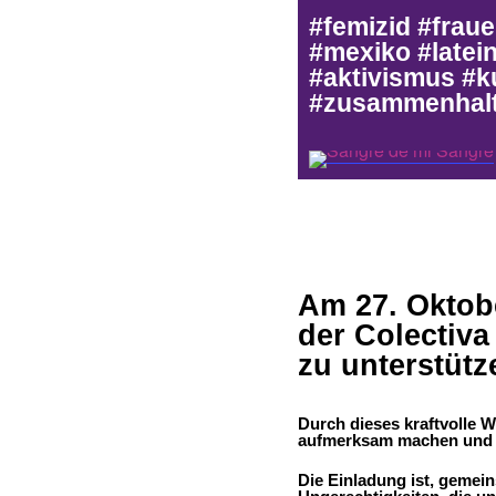
#femizid #fraue
#mexiko #late
#aktivismus #k
#zusammenhalt
Am 27. Oktobe
der Colectiva
zu unterstütz
Durch dieses kraftvolle 
aufmerksam machen und d
Die Einladung ist, gemei