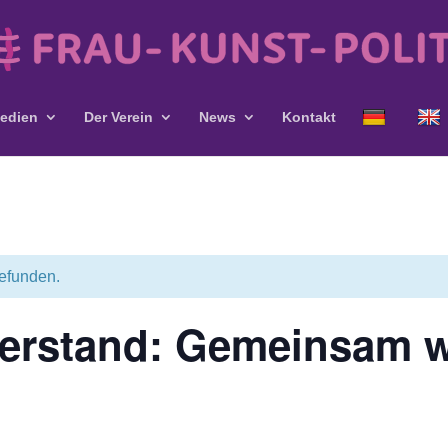
edien
Der Verein
News
Kontakt
gefunden.
derstand: Gemeinsam 