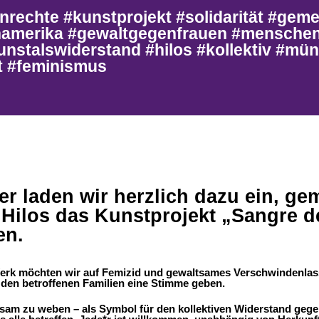
nrechte #kunstprojekt #solidarität #gem
inamerika #gewaltgegenfrauen #mensche
unstalswiderstand #hilos #kollektiv #mü
 #feminismus
r laden wir herzlich dazu ein, g
 Hilos das Kunstprojekt „Sangre 
en.
Werk möchten wir auf Femizid und gewaltsames Verschwindenlas
en betroffenen Familien eine Stimme geben.
nsam zu weben – als Symbol für den kollektiven Widerstand geg