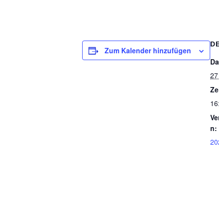
D
Zum Kalender hinzufügen
Da
27
Ze
16
Ve
n:
20