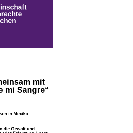
einschaft
nrechte
nchen
emeinsam mit
de mi Sangre“
sen in Mexiko
en die Gewalt und