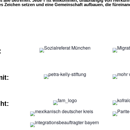
s alle betreffen. Jede*r ist willkommen, unabhängig von Herkunf
s Zeichen setzen und eine Gemeinschaft aufbauen, die füreinand
:
it:
ht: