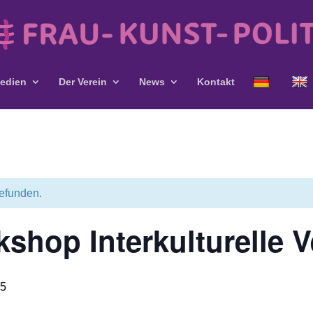
edien
Der Verein
News
Kontakt
gefunden.
kshop Interkulturelle 
15