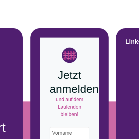
Link
Jetzt
anmelden
und auf dem
Laufenden
bleiben!
t