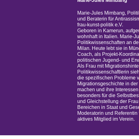
Marie-Jules Mimbang
Marie-Jules Mimbang, Politi
und Beraterin für Antirassis
frau-kunst-politik e.V.
Geboren in Kamerun, aufgew
wohnhaft in Italien. Marie-J
Politikwissenschaften an de
Milan. Heute lebt sie in Mü
Coach, als Projekt-Koordinat
politischen Jugend- und Er
Als Frau mit Migrationshinte
Politikwissenschaftlerin sie
die spezifischen Probleme 
Migrationsgeschichte in der 
machen und ihre Interessen z
besonders für die Selbstbe
und Gleichstellung der Frau
Bereichen in Staat und Gesel
Moderatorin und Referentin fü
aktives Mitglied im Verein.