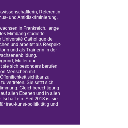
kwissenschaftlerin, Referentin
mus- und Antidiskriminierung,
achsen in Frankreich, lange
ules Mimbang studierte
r Université Catholique de
nchen und arbeitet als Respekt-
orin und als Trainerin in der
wachsenenbildung.
rgrund, Mutter und
ht sie sich besonders berufen,
von Menschen mit
Öffentlichkeit sichtbar zu
u vertreten. Sie setzt sich
stimmung, Gleichberechtigung
 auf allen Ebenen und in allen
lschaft ein. Seit 2018 ist sie
r frau-kunst-politik tätig und