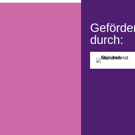
Geförder
durch: