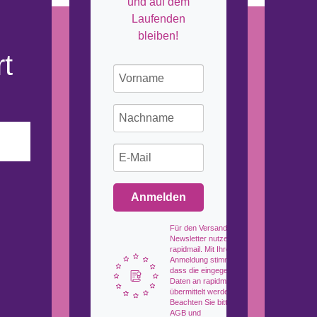
und auf dem
Laufenden
bleiben!
t
Anmelden
Für den Versand unserer
Newsletter nutzen wir
rapidmail. Mit Ihrer
Anmeldung stimmen Sie zu,
dass die eingegebenen
Daten an rapidmail
übermittelt werden.
Beachten Sie bitte auch die
AGB und