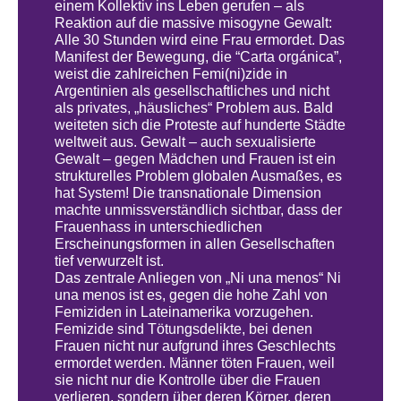
einem Kollektiv ins Leben gerufen – als
Reaktion auf die massive misogyne Gewalt:
Alle 30 Stunden wird eine Frau ermordet. Das
Manifest der Bewegung, die “Carta orgánica”,
weist die zahlreichen Femi(ni)zide in
Argentinien als gesellschaftliches und nicht
als privates, „häusliches“ Problem aus. Bald
weiteten sich die Proteste auf hunderte Städte
weltweit aus. Gewalt – auch sexualisierte
Gewalt – gegen Mädchen und Frauen ist ein
strukturelles Problem globalen Ausmaßes, es
hat System! Die transnationale Dimension
machte unmissverständlich sichtbar, dass der
Frauenhass in unterschiedlichen
Erscheinungsformen in allen Gesellschaften
tief verwurzelt ist.
Das zentrale Anliegen von „Ni una menos“ Ni
una menos ist es, gegen die hohe Zahl von
Femiziden in Lateinamerika vorzugehen.
Femizide sind Tötungsdelikte, bei denen
Frauen nicht nur aufgrund ihres Geschlechts
ermordet werden. Männer töten Frauen, weil
sie nicht nur die Kontrolle über die Frauen
verlieren, sondern über deren Körper, deren